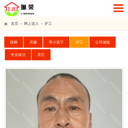
T
o
g
g
首页
网上选人
护工
l
e
n
保姆
月嫂
带小孩子
护工
公司做饭
a
v
i
专业保洁
其它
g
a
t
i
o
n