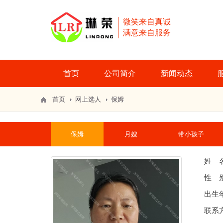
微笑来自真诚
满意来自服务
首页
公司简介
新闻动态
首页
网上选人
保姆
保姆
月嫂
带小孩子
姓 
性 
出生年
联系方式