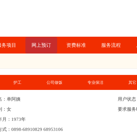
服务项目
网上预订
资费标准
服务流程
护工
公司做饭
专业保洁
其它
名：单阿姨
用户状态
别：女
要求服务
月：1973年
：0898-68910829 68953106