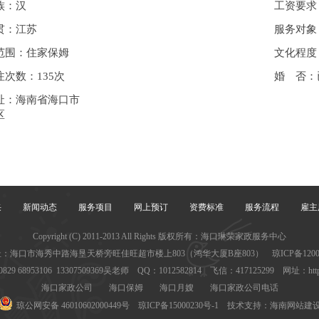
族：汉
工资要求
贯：江苏
服务对象
范围：住家保姆
文化程度
注次数：135次
婚 否：
址：海南省海口市
区
采
新闻动态
服务项目
网上预订
资费标准
服务流程
雇主
Copyright (C) 2011-2013 All Rights 版权所有：海口琳荣家政服务中心
：海口市海秀中路海垦天桥旁旺佳旺超市楼上803（鸿华大厦B座803） 琼ICP备120011
829 68953106 13307509369吴老师 QQ：1012582814 飞信：417125299 网址：http://
海口家政公司
海口保姆
海口月嫂
海口家政公司电话
琼公网安备 46010602000449号
琼ICP备15000230号-1
技术支持：
海南网站建