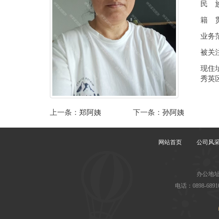
民 
籍 
业务
被关
现住
秀英
上一条：
郑阿姨
下一条：
孙阿姨
网站首页
公司风
办公地址
电话：0898-68910