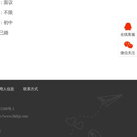
：面议
：不限
：初中
已婚
在线客服
微信关注
用人信息
联系方式
60号-1
www.hklrjz.com
设