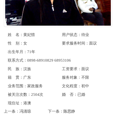
姓 名：黄妃惜
用户状态：待业
性 别：女
要求服务时间：面议
出生年月：71年
联系方式：0898-68910829 68953106
民 族：汉族
工资要求：面议
籍 贯：广东
服务对象：不限
业务范围：家政服务
文化程度：初中
被关注次数：2504次
婚 否：已婚
现住址：港澳
上一条：
冯清琼
下一条：
陈思静