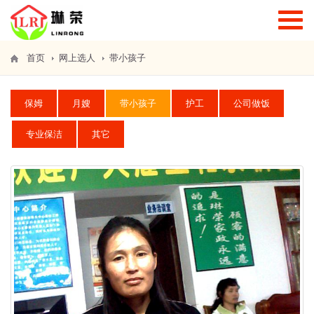
T
o
g
g
首页
网上选人
带小孩子
l
e
n
保姆
月嫂
带小孩子
护工
公司做饭
a
v
i
专业保洁
其它
g
a
t
i
o
n