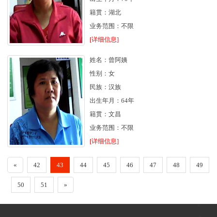
籍贯：湖北
业务范围：不限
[详细信息]
姓名：曾阿姨
性别：女
民族：汉族
出生年月：64年
籍贯：文昌
业务范围：不限
[详细信息]
«
42
43
44
45
46
47
48
49
50
51
»