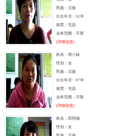
民族：汉族
出生年月：62年
籍贯：屯昌
业务范围：不限
[详细信息]
姓名：周小妹
性别：女
民族：汉族
出生年月：87年
籍贯：屯昌
业务范围：不限
[详细信息]
姓名：田阿姨
性别：女
民族：汉族