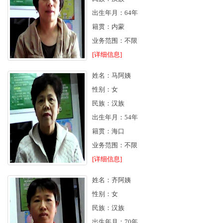
出生年月：64年
籍贯：内蒙
业务范围：不限
[详细信息]
姓名：马阿姨
性别：女
民族：汉族
出生年月：54年
籍贯：海口
业务范围：不限
[详细信息]
姓名：齐阿姨
性别：女
民族：汉族
出生年月：70年