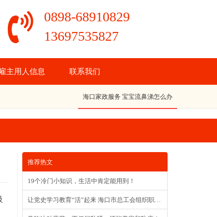
0898-68910829
13697535827
雇主用人信息
联系我们
海口家政服务 宝宝流鼻涕怎么办
推荐热文
19个冷门小知识，生活中肯定能用到！
吸
让党史学习教育“活”起来 海口市总工会组织职工重温琼崖革命史