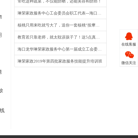
常吃这种蔬菜，不仅能防晒，还能美容和防癌！
琳荣家政服务中心工会委员会职工代表---海口首场“收纳整理”班正式开启
物
核桃只用来吃就亏大了，送你一套核桃“按摩养生操”
明
教育若只靠老师，就太耽误孩子了！这5点真相点醒所有家长
在线客服
海口龙华琳荣家政服务中心第一届成立工会委员第一次全体大会圆满成功
琳荣家政2019年第四批家政服务技能提升培训班
微信关注
腾
放
上线