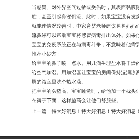
当感冒、对外界空气过敏或受伤时，其表面黏膜
腔，甚至引起鼻涕倒流。此时，如果宝宝没有发
就能使情况改善时，中家育婴老师建议爸爸妈妈
流鼻涕可以帮助宝宝将感冒病毒排出体外。如果
宝宝的免疫系统正在与病毒斗争，不意味着他需
推荐小妙方：
给宝宝的鼻子喷一点水。用几滴生理盐水将干燥
给空气加湿。用加湿器让宝宝的房间保持湿润凉
腾的浴室里洗个热水澡。
把宝宝的头垫高。宝宝睡觉时，给他加一个枕头
在褥子下面，这样垫高会让他们舒服些。
上一篇：
特大好消息！特大好消息！特大好消息