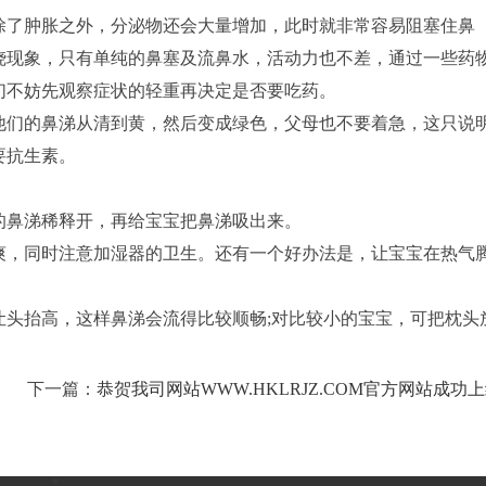
除了肿胀之外，分泌物还会大量增加，此时就非常容易阻塞住鼻
烧现象，只有单纯的鼻塞及流鼻水，活动力也不差，通过一些药
们不妨先观察症状的轻重再决定是否要吃药。
他们的鼻涕从清到黄，然后变成绿色，父母也不要着急，这只说
要抗生素。
的鼻涕稀释开，再给宝宝把鼻涕吸出来。
爽，同时注意加湿器的卫生。还有一个好办法是，让宝宝在热气
让头抬高，这样鼻涕会流得比较顺畅;对比较小的宝宝，可把枕头
！
下一篇：
恭贺我司网站WWW.HKLRJZ.COM官方网站成功