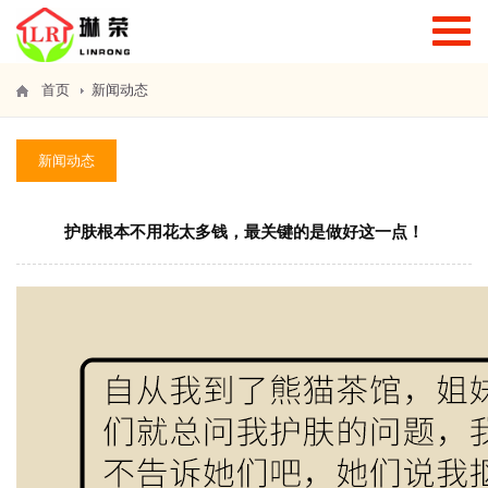
T
o
g
g
首页
新闻动态
l
e
n
新闻动态
a
v
i
g
护肤根本不用花太多钱，最关键的是做好这一点！
a
t
i
o
n