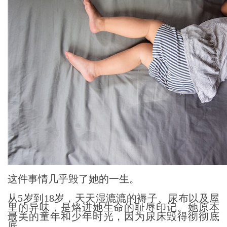
这件事情几乎毁了她的一生。
从5岁到18岁，天天湿漉漉的褥子、尿布以及屋
里的异味，是烙进她生命的耻辱印记。她原本
最美的童年和少年时光，因为尿床毁得彻彻底
底。