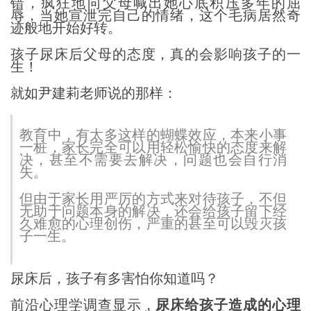
错，疯狂地向父母喊出她心底积压多年的屈
辱，当她宣泄完自己的情绪，这个毛病居然奇
迹般地开始好转。
孩子尿床后父母的态度，真的会影响孩子的一
生！
就如尹建莉老师说的那样：
教育中，有太多这样的蝴蝶效应，本来小事
一桩，家长完全可以用轻松愉快的态度来解
决，甚至不需要去解决，问题也会自行消
失。
但由于家长用严厉的方式来对待孩子，不但
无助于问题本身的解决，还会给孩子留下经
久难愈的心理创伤，严重的甚至可以毁灭孩
子一生。
尿床后，孩子有多害怕你知道吗？
前沿心理学调查显示，
尿床给孩子造成的心理