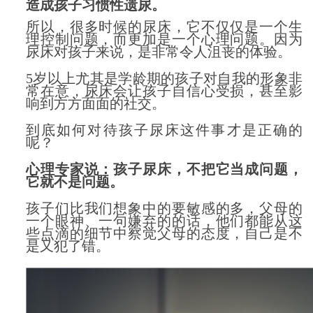
造成孩子习惯性遗尿。
所以，很多时候的尿床，它不仅仅是一个生
理控制问题，而更加是一个心理问题。因为
尿床对孩子来说，是非常令人沮丧的体验。
5岁以上尤其是学龄期的孩子对自我的形象非
常在意，尿床会让孩子自信心受损，甚至影
响到方方面面的社交。
到底如何对待孩子尿床这件事才是正确的
呢？
心理专家说：孩子尿床，不把它当成问题，
它就不是问题。
孩子们比我们想象中的要敏感的多，父母的
一个眼神、一句嫌弃的的话，他们都能从这
些点滴的细节中察觉父母的态度，自己是不
是又犯了错。