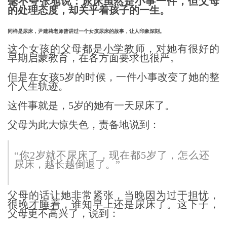
毫不夸张地说：尿床虽然是小事一件，但父母
的处理态度，却关乎着孩子的一生。
同样是尿床，尹建莉老师曾讲过一个女孩尿床的故事，让人印象深刻。
这个女孩的父母都是小学教师，对她有很好的
早期启蒙教育，在各方面要求也很严。
但是在女孩5岁的时候，一件小事改变了她的整
个人生轨迹。
这件事就是，5岁的她有一天尿床了。
父母为此大惊失色，责备地说到：
“你2岁就不尿床了，现在都5岁了，怎么还
尿床，越长越倒退了。”
父母的话让她非常紧张，当晚因为过于担忧，
很晚才睡着，谁知早上还是尿床了。这下子，
父母更不高兴了，说到：