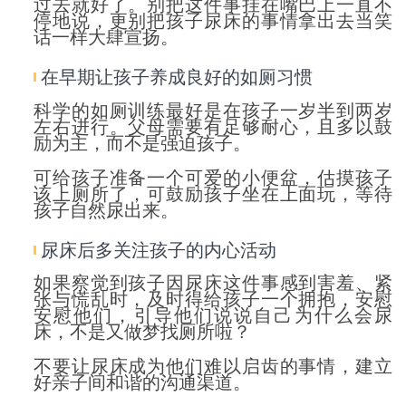
过去就好了。别把这件事挂在嘴巴上一直不
停地说，更别把孩子尿床的事情拿出去当笑
话一样大肆宣扬。
在早期让孩子养成良好的如厕习惯
科学的如厕训练最好是在孩子一岁半到两岁
左右进行。父母需要有足够耐心，且多以鼓
励为主，而不是强迫孩子。
可给孩子准备一个可爱的小便盆，估摸孩子
该上厕所了，可鼓励孩子坐在上面玩，等待
孩子自然尿出来。
尿床后多关注孩子的内心活动
如果察觉到孩子因尿床这件事感到害羞、紧
张与慌乱时，及时得给孩子一个拥抱，安慰
安慰他们，引导他们说说自己为什么会尿
床，不是又做梦找厕所啦？
不要让尿床成为他们难以启齿的事情，建立
好亲子间和谐的沟通渠道。