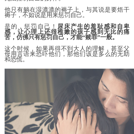
他只有躺在湿漉漉的褥子上，与其说是要焐干
褥子，不如说是用来惩罚自己。
是的，惩罚自己！
尿床产生的羞耻感和自卑
感，让心理上还很稚嫩的孩子感到无比的痛
苦，仿佛只有惩罚自己，才能“赎罪”一般。
这个时候，如果再得不到大人的理解，甚至父
母用言语来恐吓他们，那他们该是多么的无助
和恐慌。