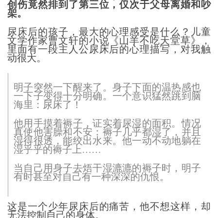
创伤竟然排到了第三位，仅次于父母离婚和吵
架。
尿床后的孩子，最大的心理感受是什么？儿童
文学作家曹文轩的小说《山羊不吃天堂草》，
里面有一段主人公尿床后的心理描写，对我触
动很大。
明子突然一下醒来了。身子下面的温热感也
一下子变得十分明确。一个意识猛然跳到脑
海里：尿床了！
他用手摸着褥子，证实着尿湿的面积。情况
真使他害臊和不安：褥子几乎都湿了，并且
湿得很透，能绞出水来。他一动不动地躺在
湿乎乎的褥子上……
当自己用身子去焐干湿漉漉的褥子时，明子
有时甚至对自己有一种深深的仇恨。
这是一个少年尿床后的痛苦，他不想这样，却
无法控制自己的身体。