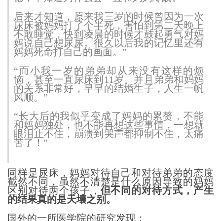
后来才知道，原来我三岁的时候曾因为一次
尿床被妈妈打了个半死，害怕到第二天晚上
不敢睡觉，快到凌晨的时候才鼓起勇气对妈
妈说自己想尿尿。很久以后我的记忆里还有
妈妈死命打自己的画面。”
“而小我一岁的弟弟却从来没有这样的烦
恼，甚至一直尿床到11岁。并且弟弟和妈妈
的关系非常好，早早的结婚生子，人生一帆
风顺。”
“长大后的我似乎变成了妈妈的累赘，不能
和妈妈独处，也不能再想这些事情，一想就
眼泪止不住，崩溃到哭声都抑制不住，太痛
苦了！”
同样是尿床，妈妈对待自己和对待弟弟的态度
截然不同，虽然不清楚是什么原因导致的妈妈
区别对待两个孩子，
但不同的对待方式，产生
的结果真的是天壤之别。
国外的一所医学院的研究发现：