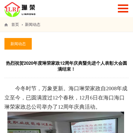
T
o
g
g
首页
新闻动态
l
e
n
新闻动态
a
v
i
g
热烈祝贺2020年度琳荣家政12周年庆典暨先进个人表彰大会圆
a
满结束！
t
i
o
今冬时节，万象更新。海口琳荣家政自2008年成
n
立至今，已圆满渡过12个春秋，12月6日在海口海口
琳荣家政总公司举办了12周年庆典活动。