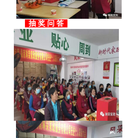
抽 奖 问 答