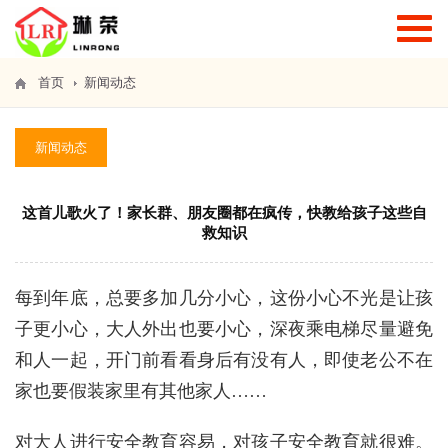
T
o
g
g
首页
新闻动态
l
e
n
新闻动态
a
v
i
g
这首儿歌火了！家长群、朋友圈都在疯传，快教给孩子这些自
a
救知识
t
i
o
每到年底，总要多加几分小心，这份小心不光是让孩
n
子更小心，大人外出也要小心，深夜乘电梯尽量避免
和人一起，开门前看看身后有没有人，即使老公不在
家也要假装家里有其他家人……
对大人进行安全教育容易，对孩子安全教育就很难。