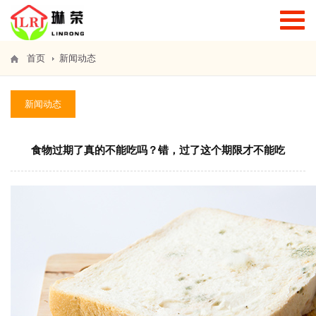
T
o
g
g
首页
新闻动态
l
e
n
新闻动态
a
v
i
g
食物过期了真的不能吃吗？错，过了这个期限才不能吃
a
t
i
o
n