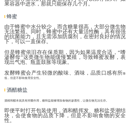
果容器中进水，那就只能保存几个月。
蜂蜜
由于蜂蜜中水分较少，而含糖量很高，大部分微生物
无法繁殖。同时，蜂蜜中还有大量活性酶，具有很强
的抗菌能力，且无需添加防腐剂，在密封良好的情况
下，可以一直保存。
但是蜂蜜依旧存在保质期，因为如果温度合适，“嗜
渗酵母”这类微生物能缓慢繁殖，导致蜂蜜发酵，表
现出气泡、瓶盖鼓胀等现象。
发酵蜂蜜会产生轻微的酸味、酒味，品质口感有所
降
低，但是不影响食用安全性。
酒醋糖盐
酒精和醋本就具有抑菌作用，糖和盐能够增加食物的渗透性，让微生物无法生存。
即便平时打开包装使用，酒和醋挥发、糖和盐受潮结
块，会使食物的品质下降，但是不影响食物的安全
性。